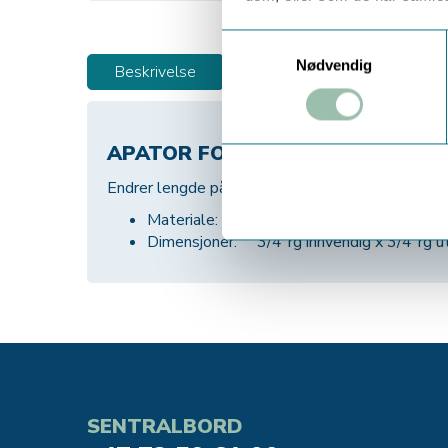
Samtykkevalg
Nødvendig
Beskrivelse
APATOR FORLENGER FOR VANN
Endrer lengde på 1/2" målere med 80mm lengd
Materiale: Messing
Dimensjoner: 3/4"rg innvendig x 3/4"rg u
SENTRALBORD