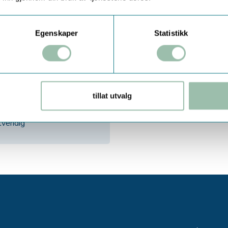
Egenskaper
Statistikk
MÅLER
e til 110mm
tillat utvalg
tvendig