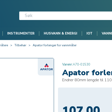
INSTRUMENTER
HUSVANN & ENERGI
IOT
VANN
ålere
>
Tilbehør
>
Apator forlenger for vannmåler
Varenr:
A70-01530
Apator forle
Endrer 80mm lengde til 11
107,00