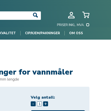
PRISER INKL. MVA.
KVALITET
CIP/KJEM/PAKNINGER
OM OSS
nger for vannmåler
0mm lengde
Velg antall:
-
+